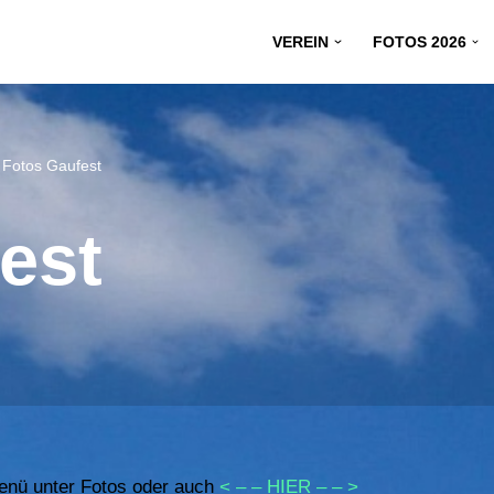
VEREIN
FOTOS 2026
>
Fotos Gaufest
est
Menü unter Fotos oder auch
< – – HIER – – >