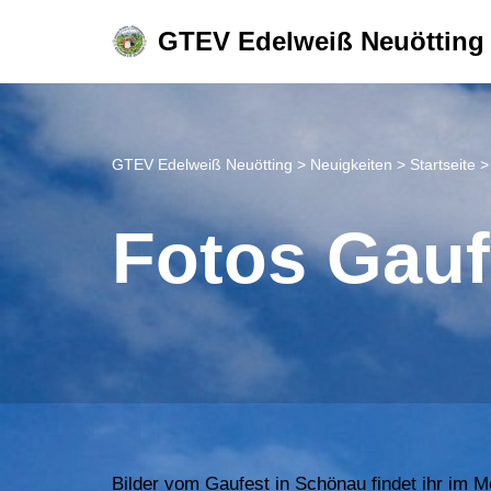
GTEV Edelweiß Neuötting
Zum
Inhalt
springen
GTEV Edelweiß Neuötting
>
Neuigkeiten
>
Startseite
Fotos Gauf
Bilder vom Gaufest in Schönau findet ihr im 