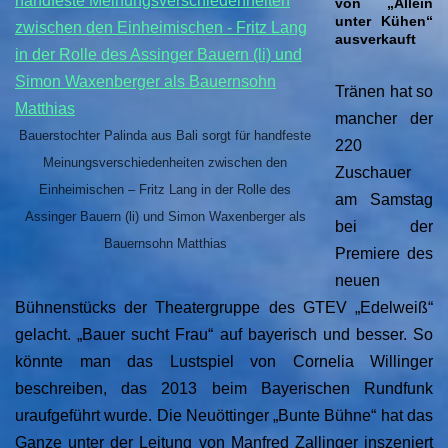
von „Allein
unter Kühen“
ausverkauft
Tränen hat so
mancher der
Bauerstochter Palinda aus Bali sorgt für handfeste
220
Meinungsverschiedenheiten zwischen den
Zuschauer
Einheimischen – Fritz Lang in der Rolle des
am Samstag
Assinger Bauern (li) und Simon Waxenberger als
bei der
Bauernsohn Matthias
Premiere des
neuen
Bühnenstücks der Theatergruppe des GTEV „Edelweiß“
gelacht. „Bauer sucht Frau“ auf bayerisch und besser. So
könnte man das Lustspiel von Cornelia Willinger
beschreiben, das 2013 beim Bayerischen Rundfunk
uraufgeführt wurde. Die Neuöttinger „Bunte Bühne“ hat das
Ganze unter der Leitung von Manfred Zallinger inszeniert