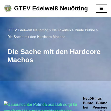
GTEV Edelweiß Neuötting
Zum
Inhalt
springen
GTEV Edelweiß Neuötting
>
Neuigkeiten
>
Bunte Bühne
>
Die Sache mit den Hardcore Machos
Die Sache mit den Hardcore
Machos
Neuöttings
Bunte Bühne
bei Premiere