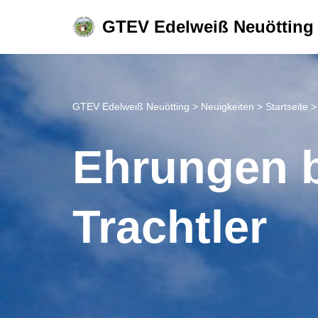
GTEV Edelweiß Neuötting
Zum
Inhalt
springen
GTEV Edelweiß Neuötting
>
Neuigkeiten
>
Startseite
Ehrungen 
Trachtler