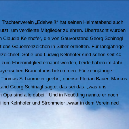
 Trachtenverein „Edelweiß“ hat seinen Heimatabend auch
utzt, um verdiente Mitglieder zu ehren. Überrascht wurden
n Claudia Kelnhofer, die von Gauvorstand Georg Schinagl
ft das Gauehrenzeichen in Silber erhielten. Für langjährige
ezeichnet: Sofie und Ludwig Kelnhofer sind schon seit 40
9 zum Ehrenmitglied ernannt worden, beide haben im Jahr
g bayerischen Brauchtums bekommen. Für zehnjährige
h Thomas Schaumeier geehrt, ebenso Florian Bauer, Markus
nd Georg Schinagl sagte, das sei das, „was uns
Opa sind alle dabei.“ Und in Neuötting nannte er noch
ilien Kelnhofer und Strohmeier „waar in dem Verein ned