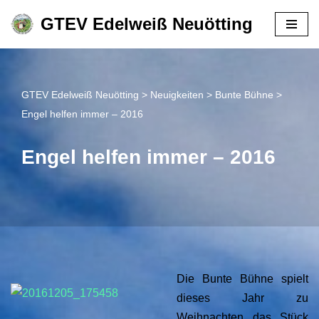
GTEV Edelweiß Neuötting
Zum
Inhalt
springen
GTEV Edelweiß Neuötting
>
Neuigkeiten
>
Bunte Bühne
>
Engel helfen immer – 2016
Engel helfen immer – 2016
Die Bunte Bühne spielt
dieses Jahr zu
Weihnachten das Stück