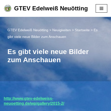
GTEV Edelweiß Neuötting
Zum
Inhalt
springen
GTEV Edelweiß Neuötting
>
Neuigkeiten
>
Startseite
>
Es
gibt viele neue Bilder zum Anschauen
Es gibt viele neue Bilder
zum Anschauen
http://www.gtev-edelweiss-
neuoetting.de/wp/gallery/2015-2/