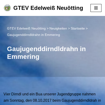
GTEV Edelweiß Neuötting
Zum
Inhalt
springen
GTEV Edelweiß Neuötting
>
Neuigkeiten
>
Startseite
>
Gaujugenddirndldrahn in Emmering
Gaujugenddirndldrahn in
Emmering
Vier Dirndl und ein Bua unserer Jugendgruppe nahmen
am Sonntag, den 08.10.2017 beim Gaujugenddirndldrah in