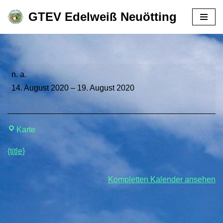
GTEV Edelweiß Neuötting
Zum
Inhalt
springen
n. a.
14. August 2020
–
19. August 2020
Karte
{title}
Kompletten Kalender ansehen