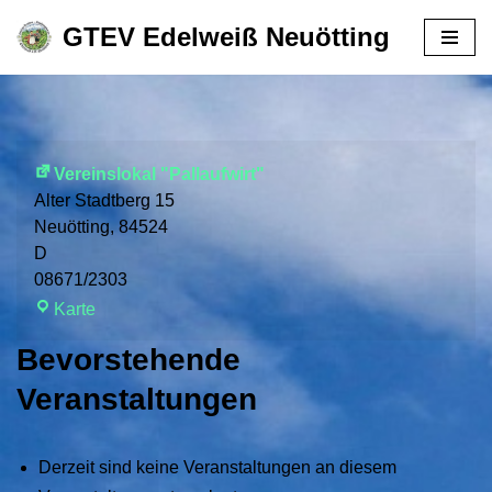
GTEV Edelweiß Neuötting
Zum
Inhalt
springen
Vereinslokal "Pallaufwirt"
Alter Stadtberg 15
Neuötting
,
84524
D
08671/2303
Karte
Bevorstehende
Veranstaltungen
Derzeit sind keine Veranstaltungen an diesem