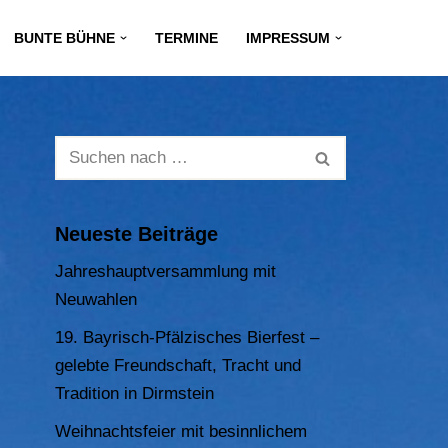
BUNTE BÜHNE
TERMINE
IMPRESSUM
Neueste Beiträge
Jahreshauptversammlung mit
Neuwahlen
19. Bayrisch-Pfälzisches Bierfest –
gelebte Freundschaft, Tracht und
Tradition in Dirmstein
Weihnachtsfeier mit besinnlichem