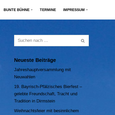
BUNTE BÜHNE
TERMINE
IMPRESSUM
Neueste Beiträge
Jahreshauptversammlung mit
Neuwahlen
19. Bayrisch-Pfälzisches Bierfest –
gelebte Freundschaft, Tracht und
Tradition in Dirmstein
Weihnachtsfeier mit besinnlichem