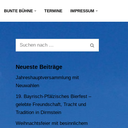
BUNTE BÜHNE
TERMINE
IMPRESSUM
Neueste Beiträge
Jahreshauptversammlung mit
Neuwahlen
19. Bayrisch-Pfälzisches Bierfest –
gelebte Freundschaft, Tracht und
Tradition in Dirmstein
Weihnachtsfeier mit besinnlichem