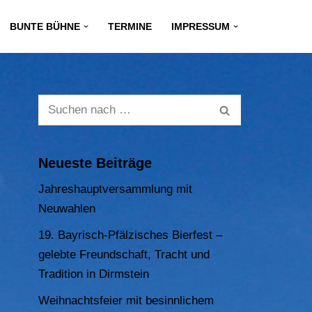
BUNTE BÜHNE
TERMINE
IMPRESSUM
Neueste Beiträge
Jahreshauptversammlung mit
Neuwahlen
19. Bayrisch-Pfälzisches Bierfest –
gelebte Freundschaft, Tracht und
Tradition in Dirmstein
Weihnachtsfeier mit besinnlichem