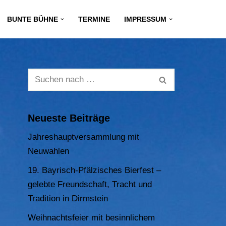
BUNTE BÜHNE
TERMINE
IMPRESSUM
Neueste Beiträge
Jahreshauptversammlung mit
Neuwahlen
19. Bayrisch-Pfälzisches Bierfest –
gelebte Freundschaft, Tracht und
Tradition in Dirmstein
Weihnachtsfeier mit besinnlichem