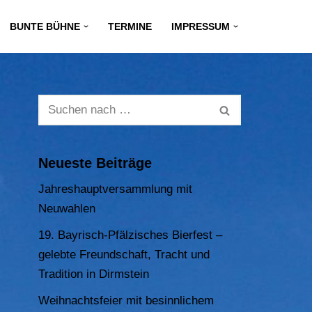
BUNTE BÜHNE
TERMINE
IMPRESSUM
Neueste Beiträge
Jahreshauptversammlung mit
Neuwahlen
19. Bayrisch-Pfälzisches Bierfest –
gelebte Freundschaft, Tracht und
Tradition in Dirmstein
Weihnachtsfeier mit besinnlichem