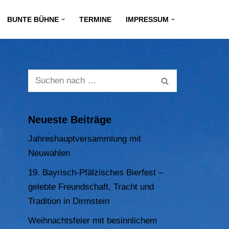
BUNTE BÜHNE
TERMINE
IMPRESSUM
Neueste Beiträge
Jahreshauptversammlung mit
Neuwahlen
19. Bayrisch-Pfälzisches Bierfest –
gelebte Freundschaft, Tracht und
Tradition in Dirmstein
Weihnachtsfeier mit besinnlichem